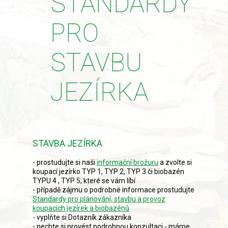
STANDARDY
PRO
STAVBU
JEZÍRKA
STAVBA JEZÍRKA
- prostudujte si naši
informační brožuru
a zvolte si
koupací jezírko TYP 1, TYP 2, TYP 3 či biobazén
TYPU 4 , TYP 5, které se vám líbí
- případě zájmu o podrobné informace prostudujte
Standardy pro plánování, stavbu a provoz
koupacích jezírek a biobazénů
- vyplňte si Dotazník zákazníka
- nechte si provést podrobnou konzultaci - máme