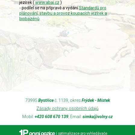
jezírek (
www.abaj.cz
)
- podílel se na přípravě a vydání
Standardů pro
plánování, stavbu a provoz koupacích jezírek a
biobazénů
73995
Bystřice
č. 1139, okres
Frýdek - Místek
Zásady ochrany osobních údajů
Mobil:
+420 608 670 139
; Email:
simka@volny.cz
| optimalizace pro vyhledávače