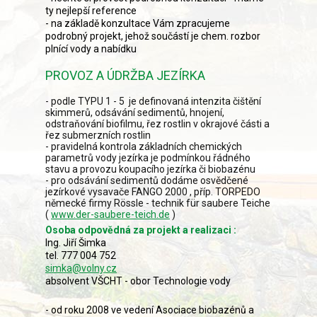
ty nejlepší reference
- na základě konzultace Vám zpracujeme
podrobný projekt, jehož součástí je chem. rozbor
plnící vody a nabídku
PROVOZ A ÚDRŽBA JEZÍRKA
- podle TYPU 1 - 5 je definovaná intenzita čištění
skimmerů, odsávání sedimentů, hnojení,
odstraňování biofilmu, řez rostlin v okrajové části a
řez submerzních rostlin
- pravidelná kontrola základních chemických
parametrů vody jezírka je podmínkou řádného
stavu a provozu koupacího jezírka či biobazénu
- pro odsávání sedimentů dodáme osvědčené
jezírkové vysavače FANGO 2000 , příp. TORPEDO
německé firmy Rössle - technik für saubere Teiche
(
www.der-saubere-teich.de
)
Osoba odpovědná za projekt a realizaci :
Ing. Jiří Šimka
tel. 777 004 752
simka@volny.cz
absolvent VŠCHT - obor Technologie vody
- od roku 2008 ve vedení Asociace biobazénů a