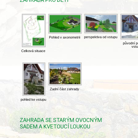
perspektiva od vstupu
Pohled v axonometrii
původní p
vst
Celková situace
Zadní část zahrady
pohled ke vstupu
ZAHRADA SE STARÝM OVOCNÝM
SADEM A KVETOUCÍ LOUKOU