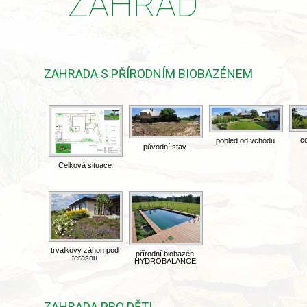
ZAHRAD
ZAHRADA S PŘÍRODNÍM BIOBAZÉNEM
c
pohled od vchodu
původní stav
Celková situace
trvalkový záhon pod
přírodní biobazén
terasou
HYDROBALANCE
ZAHRADA PRO DĚTI