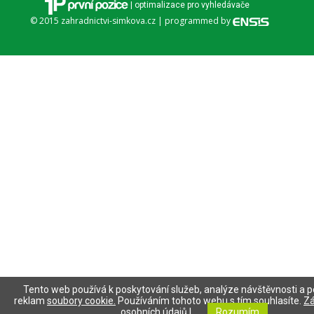
| optimalizace pro vyhledávače
© 2015 zahradnictvi-simkova.cz | programmed by
Tento web používá k poskytování služeb, analýze návštěvnosti a p
reklam
soubory cookie.
Používáním tohoto webu s tím souhlasíte.
Zá
osobních údajů
|
Rozumím