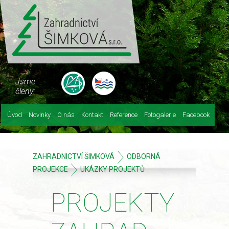
Jsme
členy:
Úvod
Novinky
O nás
Kontakt
Reference
Fotogalerie
Facebook
ZAHRADNICTVÍ ŠIMKOVÁ
ODBORNÁ
PROJEKCE
UKÁZKY PROJEKTŮ
PROJEKTY