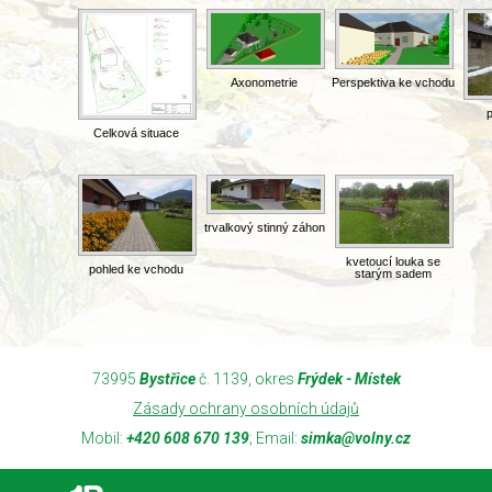
Axonometrie
Perspektiva ke vchodu
Celková situace
trvalkový stinný záhon
kvetoucí louka se
pohled ke vchodu
starým sadem
73995
Bystřice
č. 1139, okres
Frýdek - Místek
Zásady ochrany osobních údajů
Mobil:
+420 608 670 139
; Email:
simka@volny.cz